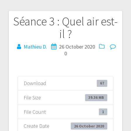
Séance 3 : Quel air est-
Post
il ?
navigation
Mathieu D.
26 October 2020
0
Download
67
File Size
39.36 MB
File Count
1
Create Date
26 October 2020