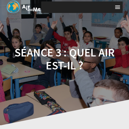
Skip
to
content
SÉANCE 3 : QUEL AIR
EST-IL ?