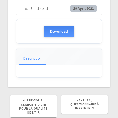
Last Updated
19 April 2021
Download
Description
PREVIOUS
NEXT
PREVIOUS:
NEXT:
S1 /
POST:
POST:
QUESTIONNAIRE À
SÉANCE 4 : AGIR
IMPRIMER
POUR LA QUALITÉ
DE L’AIR