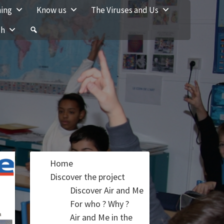
ning
Know us
The Viruses and Us
sh
Home
Discover the project
Discover Air and Me
For who ? Why ?
Air and Me in the