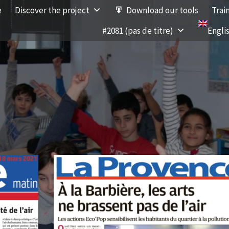
e
Discover the project
Download our tools
Trai
#2081 (pas de titre)
Engli