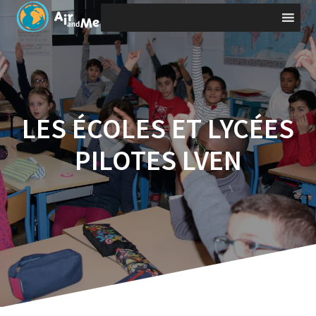
Saltar
al
contenido
LES ÉCOLES ET LYCÉES
PILOTES LVEN