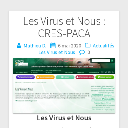
Les Virus et Nous :
Navigation
CRES-PACA
de
l’article
Mathieu D.
6 mai 2020
Actualités
Les Virus et Nous
0
Les Virus et Nous